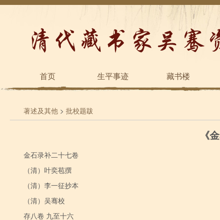
首页
生平事迹
藏书楼
著述及其他
>
批校题跋
《金
金石录补二十七卷
（清）叶奕苞撰
（清）李一征抄本
（清）吴骞校
存八卷 九至十六