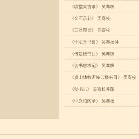
《啸堂集古录》 吴骞跋
《金石录补》 吴骞校
《三器图义》 吴骞校
《千顷堂书目》 吴骞校补
《传是楼书目》 吴骞跋
《读书敏求记》 吴骞跋
《虞山钱牧斋绛云楼书目》 吴骞校
《秘书志》 吴骞校并跋
《中兴馆阁录》 吴骞校