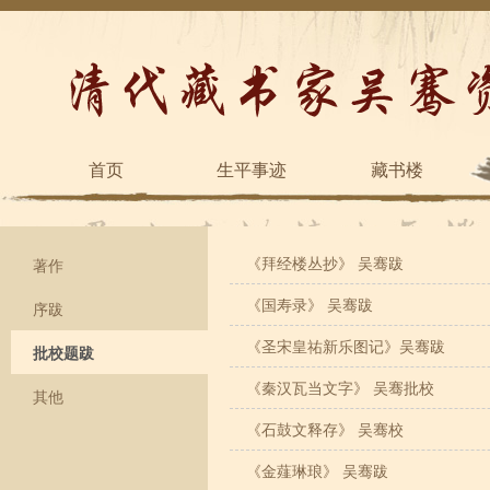
首页
生平事迹
藏书楼
《拜经楼丛抄》 吴骞跋
著作
《国寿录》 吴骞跋
序跋
《圣宋皇祐新乐图记》吴骞跋
批校题跋
《秦汉瓦当文字》 吴骞批校
其他
《石鼓文释存》 吴骞校
《金薤琳琅》 吴骞跋