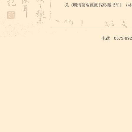
见《明清著名藏藏书家·藏书印》（林申
电话：0573-89