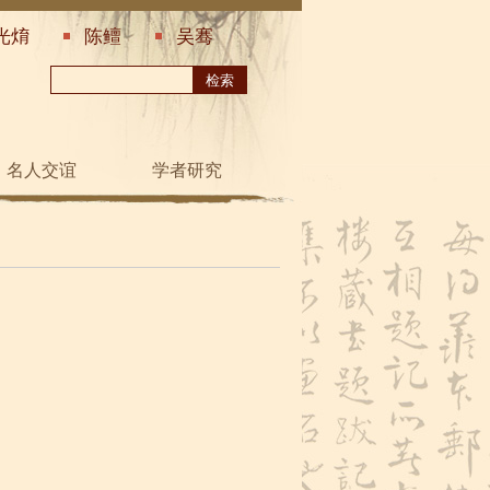
光焴
陈鳣
吴骞
名人交谊
学者研究