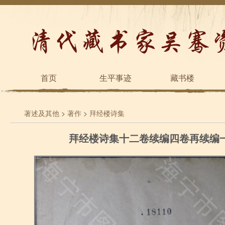
首页
生平事迹
藏书楼
著述及其他
>
著作
>
拜经楼诗集
拜经楼诗集十二卷续编四卷再续编