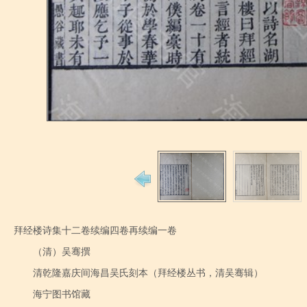
拜经楼诗集十二卷续编四卷再续编一卷
（清）吴骞撰
清乾隆嘉庆间海昌吴氏刻本（拜经楼丛书，清吴骞辑）
海宁图书馆藏